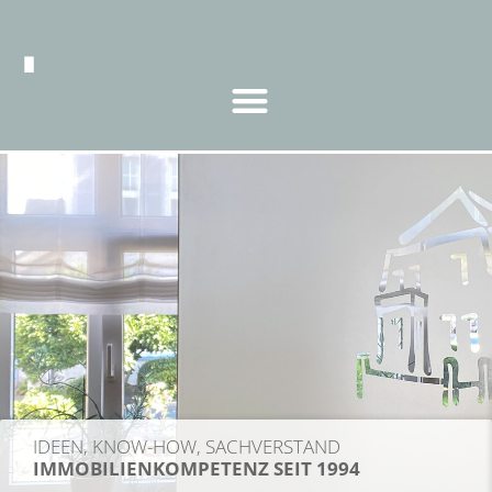
BOES IMMOBI
WIR HABEN 
-HOW, SACHVERSTAND
MEHR ERF
KOMPETENZ SEIT 1994