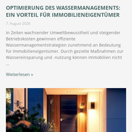
OPTIMIERUNG DES WASSERMANAGEMENTS:
EIN VORTEIL FÜR IMMOBILIENEIGENTÜMER
7. August 2026
In Zeiten wachsender Umweltbewusstheit und steigender
Betriebskosten gewinnen effiziente
Wassermanagementstrategien zunehmend an Bedeutung
für Immobilieneigentümer. Durch gezielte Maßnahmen zur
Wassereinsparung und -nutzung können Immobilien nicht
Weiterlesen »