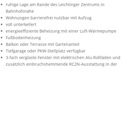
ruhige Lage am Rande des Leichlinger Zentrums in
Bahnhofsnähe
Wohnungen barrierefrei nutzbar mit Aufzug
voll unterkellert
energieeffiziente Beheizung mit einer Luft-Wärmepumpe
Fußbodenheizung
Balkon oder Terrasse mit Gartenanteil
Tiefgarage oder PKW-Stellplatz verfügbar
3-fach verglaste Fenster mit elektrischen Alu-Rollläden und
zusätzlich einbruchshemmende RC2N-Ausstattung in der
unteren Etage
Aluminium-Haustüre mit 5-fach-Verriegelung
Video-Gegensprechanlage
zeitlose Sanitärobjekte aus dem gehobenen
Standardprogramm Renova Plan des Herstellers Geberit
und Qualitätsarmaturen von Hans Grohe
großformatige Bodenfliesen (30 x 60 cm) in allen
Wohnräumen
hochwertige, glatte Wandflächengestaltung mit vollflächiger