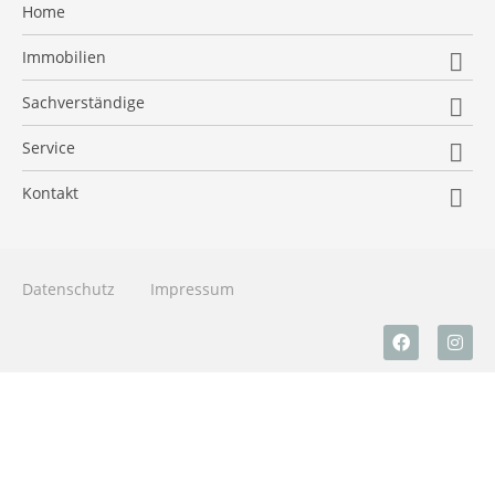
Home
Immobilien
Unternehmen
Sachverständige
Aktuelle Angebote
Unternehmen
Service
Verkaufen
Verkehrswertgutachten
Immobilien News
Kontakt
Kaufen
Consulting
Finanzierungsrechner
Impressum
Vermieten
Kontakt
Immobilien ABC
Datenschutz
Mieten
Datenschutz
Impressum
Umzugs-Checkliste
Jobs
Kontakt